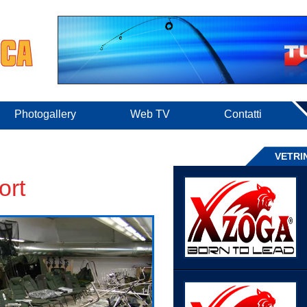
Photogallery
Web TV
Contatti
VETRI
ort