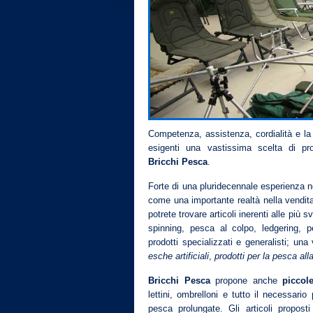
Competenza, assistenza, cordialità e la c
esigenti una vastissima scelta di pro
Bricchi Pesca
.
Forte di una pluridecennale esperienza n
come una importante realtà nella vendita
potrete trovare articoli inerenti alle più s
spinning, pesca al colpo, ledgering, 
prodotti specializzati e generalisti; un
esche
artificiali
,
prodotti per la pesca all
Bricchi Pesca
propone anche
piccol
lettini, ombrelloni e tutto il necessario
pesca prolungate. Gli articoli propost