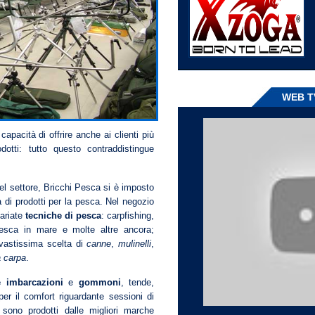
WEB T
apacità di offrire anche ai clienti più
dotti: tutto questo contraddistingue
el settore, Bricchi Pesca si è imposto
 di prodotti per la pesca. Nel negozio
variate
tecniche di pesca
: carpfishing,
pesca in mare e molte altre ancora;
a vastissima scelta di
canne
,
mulinelli
,
a carpa
.
e imbarcazioni
e
gommoni
, tende,
 per il comfort riguardante sessioni di
i sono prodotti dalle migliori marche